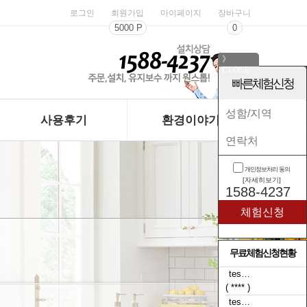
로그인
회원가입
마이페이지
장바구니
5000 P
0
》
CLOSE
《
빠른체험신청
사용후기
환경이야기
개인정보처리 동의
[자세히보기]
1588-4237
무료체험신청현황
tes…
( **** )
tes…