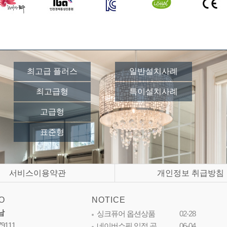
최고급 플러스
일반설치사례
최고급형
특이설치사례
고급형
표준형
서비스이용약관
개인정보 취급방침
O
NOTICE
남
싱크퓨어 옵션상품
02-28
79111
네이버쇼핑 입점 공…
06-04