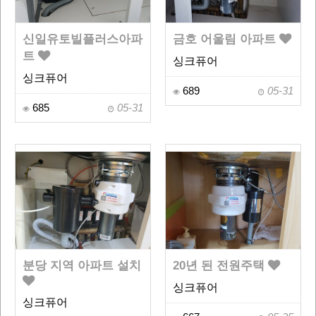
신일유토빌플러스아파
금호 어울림 아파트
트
싱크퓨어
싱크퓨어
689
05-31
685
05-31
분당 지역 아파트 설치
20년 된 전원주택
싱크퓨어
싱크퓨어