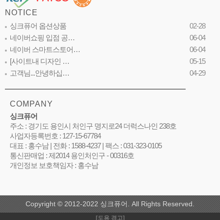
NOTICE
싱크퓨어 옵션상품
02-28
네이버쇼핑 입점 공…
06-04
네이버 스마트스토어…
06-04
[사이트내 디자인 …
05-15
고객님...안녕하십…
04-29
COMPANY
싱크퓨어
주소 : 경기도 용인시 처인구 명지로24 더럭스나인 238호
사업자등록번호 : 127-15-67784
대표 : 홍수남 | 전화 : 1588-4237 | 팩스 : 031-323-0105
통신판매업 : 제2014 용인처인구 - 00316호
개인정보 보호책임자 : 홍수남
Copyright © 2012-2022 싱크퓨어. All Rights Reserved.
[도용 경고]