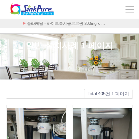
플라케닐 - 하이드록시클로로퀸 200mg x …
일반 설치사례 1 페이지
Total 405건
1 페이지