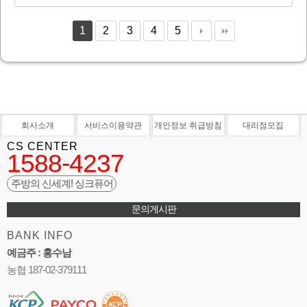
1
2
3
4
5
회사소개
서비스이용약관
개인정보 취급방침
대리점모집
CS CENTER
1588-4237
주방의 신세계! 싱크퓨어
문의게시판
BANK INFO
예금주 : 홍수남
농협 187-02-379111