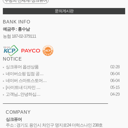
주방의 신세계! 싱크퓨어
문의게시판
BANK INFO
예금주 : 홍수남
농협 187-02-379111
NOTICE
싱크퓨어 옵션상품
02-28
네이버쇼핑 입점 공…
06-04
네이버 스마트스토어…
06-04
[사이트내 디자인 …
05-15
고객님...안녕하십…
04-29
COMPANY
싱크퓨어
주소 : 경기도 용인시 처인구 명지로24 더럭스나인 238호