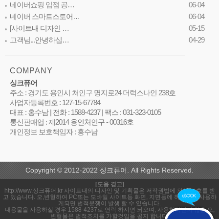
네이버쇼핑 입점 공…
06-04
네이버 스마트스토어…
06-04
[사이트내 디자인 …
05-15
고객님...안녕하십…
04-29
COMPANY
싱크퓨어
주소 : 경기도 용인시 처인구 명지로24 더럭스나인 238호
사업자등록번호 : 127-15-67784
대표 : 홍수남 | 전화 : 1588-4237 | 팩스 : 031-323-0105
통신판매업 : 제2014 용인처인구 - 00316호
개인정보 보호책임자 : 홍수남
Copyright © 2012-2022 싱크퓨어. All Rights Reserved.
[도용 경고]
http://www.싱크퓨어.kr 사이트내의 디자인 및 기획물은 저작권법에 의해 보호를 받
고 있습니다. 오,변형하여 PC또는 모바일 사이트등 화면, 지면등에 허락없이 사용하
게되면 법적분쟁이 발생 할 수 있습니다.
내용물을 사용하실 경우 1588-4237로 연락 하시면 되오며, 사용허락받지 않은 오,
변형물은 법적조치를 가할것임을 공지 합니다.