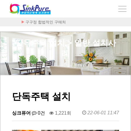
구구정 합법적인 구매처
단독주택 설치 > 일반 설치사
례
단독주택 설치
22-06-01 11:47
싱크퓨어
0건
1,221회