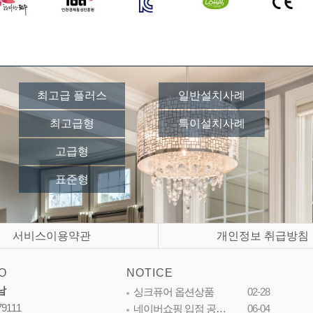
최고급 플러스
일반설치사례
최고급형
특이설치사례
고급형
표준형
서비스이용약관
개인정보 취급방침
O
NOTICE
남
싱크퓨어 옵션상품
02-28
79111
네이버쇼핑 입점 공…
06-04