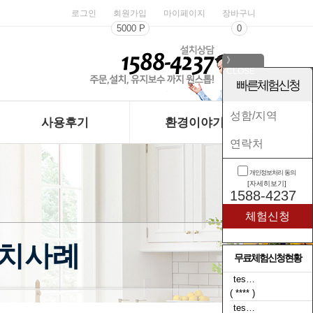
로그인
회원가입
마이페이지
장바구니
5000 P
0
》
CLOSE
《
빠른체험신청
사용후기
환경이야기
개인정보처리 동의
[자세히보기]
1588-4237
설치사례
무료체험신청현황
tes…
( **** )
tes…