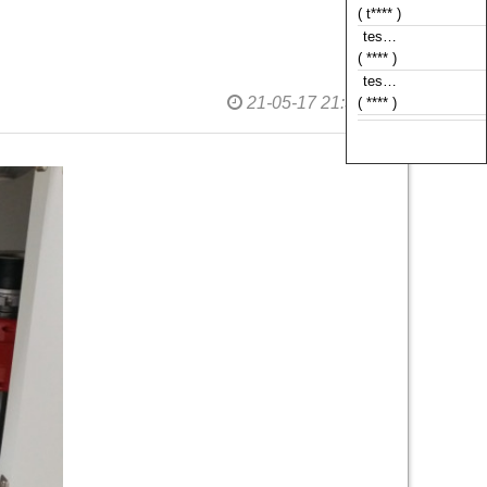
( t**** )
tes…
( **** )
tes…
21-05-17 21:38
( **** )
tes…
( **** )