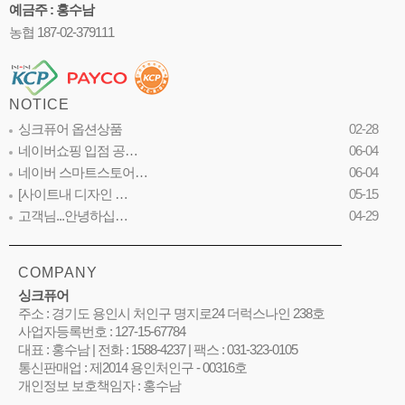
예금주 : 홍수남
농협 187-02-379111
NOTICE
싱크퓨어 옵션상품
02-28
네이버쇼핑 입점 공…
06-04
네이버 스마트스토어…
06-04
[사이트내 디자인 …
05-15
고객님...안녕하십…
04-29
COMPANY
싱크퓨어
주소 : 경기도 용인시 처인구 명지로24 더럭스나인 238호
사업자등록번호 : 127-15-67784
대표 : 홍수남 | 전화 : 1588-4237 | 팩스 : 031-323-0105
통신판매업 : 제2014 용인처인구 - 00316호
개인정보 보호책임자 : 홍수남