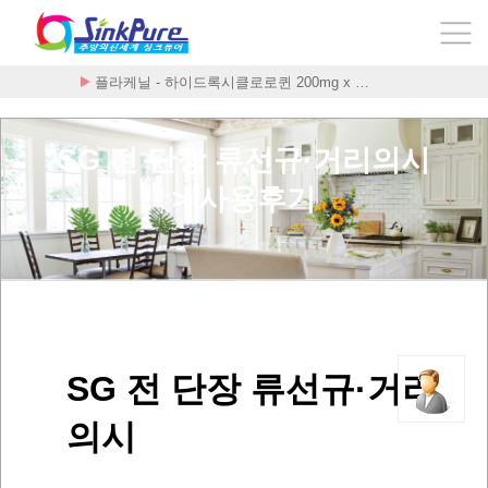
플라케닐 - 하이드록시클로로퀸 200mg x …
SG 전 단장 류선규·거리의시
> 사용후기
SG 전 단장 류선규·거리
의시