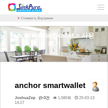
Стоимость Внутренни
anchor smartwallet > 사용
후기
anchor smartwallet
JoshuaZep
0건
1,580회
25-03-13
14:27