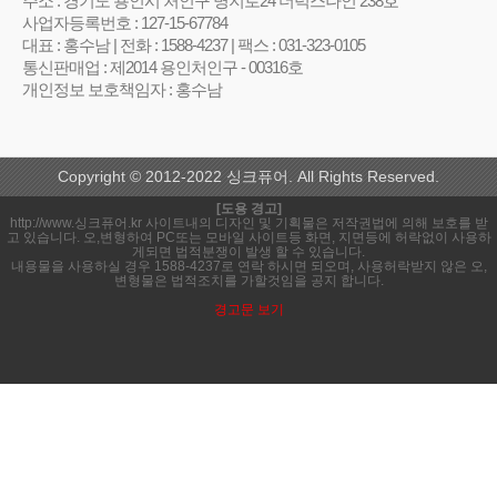
주소 : 경기도 용인시 처인구 명지로24 더럭스나인 238호
사업자등록번호 : 127-15-67784
대표 : 홍수남 | 전화 : 1588-4237 | 팩스 : 031-323-0105
통신판매업 : 제2014 용인처인구 - 00316호
개인정보 보호책임자 : 홍수남
Copyright © 2012-2022 싱크퓨어. All Rights Reserved.
[도용 경고]
http://www.싱크퓨어.kr 사이트내의 디자인 및 기획물은 저작권법에 의해 보호를 받
고 있습니다. 오,변형하여 PC또는 모바일 사이트등 화면, 지면등에 허락없이 사용하
게되면 법적분쟁이 발생 할 수 있습니다.
내용물을 사용하실 경우 1588-4237로 연락 하시면 되오며, 사용허락받지 않은 오,
변형물은 법적조치를 가할것임을 공지 합니다.
경고문 보기