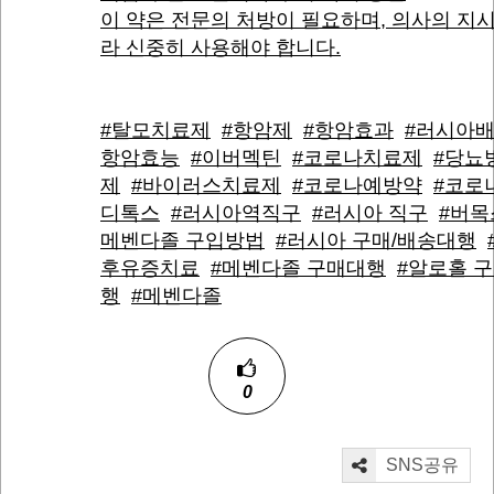
이 약은 전문의 처방이 필요하며, 의사의 지
라 신중히 사용해야 합니다.
#탈모치료제
#항암제
#항암효과
#러시아
항암효능
#이버멕틴
#코로나치료제
#당뇨
제
#바이러스치료제
#코로나예방약
#코로
디톡스
#러시아역직구
#러시아 직구
#버목
메벤다졸 구입방법
#러시아 구매/배송대행
후유증치료
#메벤다졸 구매대행
#알로홀 
행
#메벤다졸
0
SNS공유