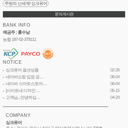
주방의 신세계! 싱크퓨어
문의게시판
BANK INFO
예금주 : 홍수남
농협 187-02-379111
NOTICE
싱크퓨어 옵션상품
02-28
네이버쇼핑 입점 공…
06-04
네이버 스마트스토어…
06-04
[사이트내 디자인 …
05-15
고객님...안녕하십…
04-29
COMPANY
싱크퓨어