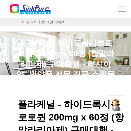
구구정 합법적인 구매처
플라케닐 - 하이드록시클로
로퀸 200mg x 60정 (항말라
리아제) 구매대행 - 러시아
약, 의약품 전문 직구 쇼핑몰
> 사용후기
플라케닐 - 하이드록시클
로로퀸 200mg x 60정 (항
말라리아제) 구매대행 -