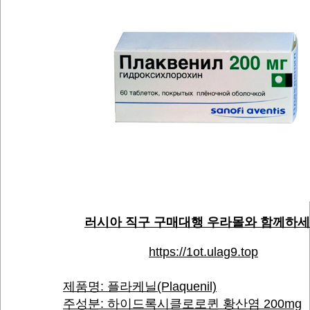
러시아 직구 구매대행 우라몰와 함께하
https://1ot.ulag9.top
제품명: 플라케닐(Plaquenil)
주성분: 하이드록시클로로퀸 황산염 200mg