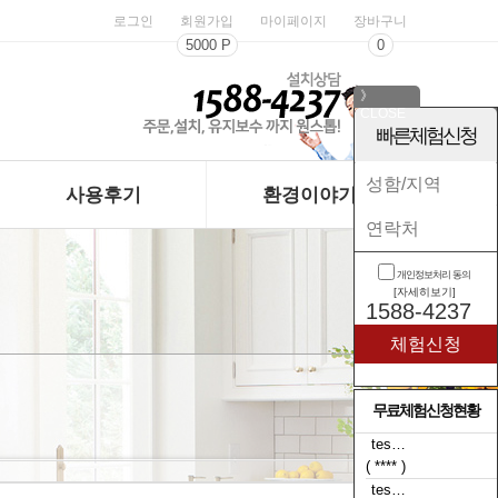
로그인
회원가입
마이페이지
장바구니
5000 P
0
》
CLOSE
《
빠른체험신청
사용후기
환경이야기
개인정보처리 동의
[자세히보기]
1588-4237
무료체험신청현황
tes…
( **** )
tes…