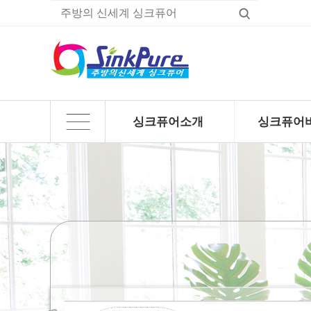
싱크퓨어소개
싱크퓨어
하위분류
하위분류