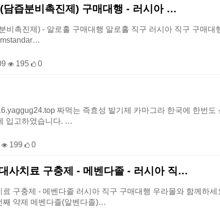
 (담즙분비촉진제) 구매대행 - 러시아 …
분비촉진제) - 알로홀 구매대행 알로홀 직구 러시아 직구 구매대행 우라몰
mstandar…
09
195
0
//916.yaggug24.top 짜먹는 즉효성 발기제 카마그라 한국에 
게 입고하였습니다. …
9
199
0
대사치료 구충제 - 메벤다졸 - 러시아 직…
 구충제 - 메벤다졸 러시아 직구 구매대행 우라몰와 함께하세요https:
번째 약제 메벤다졸(알벤다졸)…