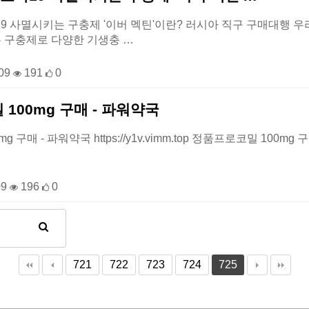
9 사멸시키는 구충제 '이버 멕틴'이란? 러시아 직구 구매대행 우라몰와 함
 구충제로 다양한 기생충 …
-09
191
0
100mg 구매 - 파워약국
구매 - 파워약국 https://y1v.vimm.top 정품프로코밀 100mg 구
09
196
0
721
722
723
724
725