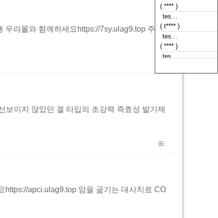
( **** )
tes…
( t**** )
와 함께하세요https://7sy.ulag9.top 주요
tes…
( **** )
tes…
( **** )
한번도 선보이지 않았던 겔 타입의 초강력 즉효성 발기제
//apci.ulag9.top 암을 굶기는 대사치료 CO