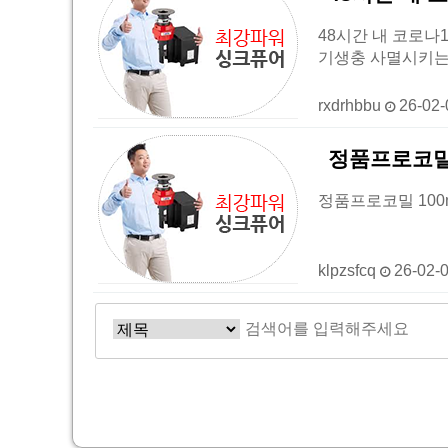
48시간 내 코로나1
기생충 사멸시키는
rxdrhbbu
26-02
정품프로코밀 
정품프로코밀 100mg 
klpzsfcq
26-02-
음
이전
다음
맨끝