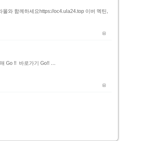
께하세요https://oc4.ula24.top 이버 멕틴,
매 Go !! 바로가기 Go!! …