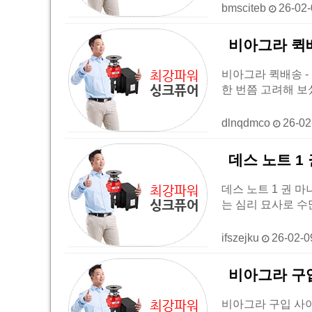
bmsciteb
26-02
비아그라 퀵배송
비아그라 퀵배송 - [
한 번쯤 고려해 보
dlnqdmco
26-02
데스 노트 1
데스 노트 1 권 마나
는 심리 묘사로 
ifszejku
26-02-
비아그라 구
비아그라 구입 사이트 