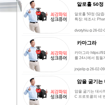
알로홀 50정
알로홀 50정 (담즙
특징: 제조사: Phar
dvotyhiu
26-02-
카마그라
카마그라 https:
를 24시에서 힘들
jrxjeilp
26-02-0
암을 굶기는 
암을 굶기는 대사치료
C 프로토콜의 네 