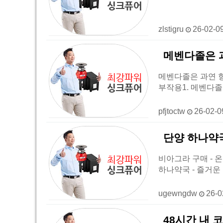
zlstigru
26-02-0
메벤다졸은 과
메벤다졸은 과연 항암
부작용1. 메벤다졸
pfjtoctw
26-02-
단양 하나약국
비아그라 구매 - 온라
하나약국 - 즐거운
ugewngdw
26-0
48시간 내 