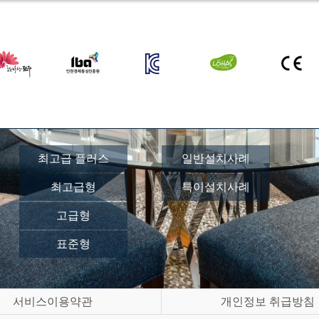
최고급 플러스
일반설치사례
최고급형
특이설치사례
고급형
표준형
서비스이용약관
개인정보 취급방침