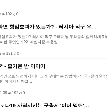
9
192
0
연 항암효과가 있는가? - 러시아 직구 우…
효과가 있는가? 러시아 직구 구매대행 우라몰와 함께하세요https:/
이란 무엇인가?2. 메벤다졸 복용량…
09
191
0
 - 즐거운 밤 이야기
인으로 안전하게 비아그라 구매하는 방법하나약국 - 즐거운 밤 이야기 htt
 밤 이야기 비아그…
2-09
192
0
코로나19 사멸시키는 구충제 '이버 멕틴'…