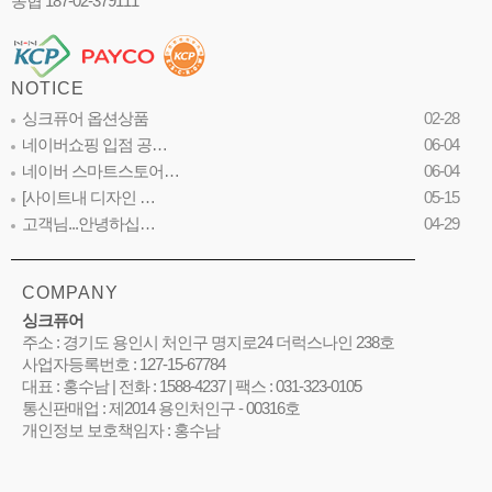
농협 187-02-379111
NOTICE
싱크퓨어 옵션상품
02-28
네이버쇼핑 입점 공…
06-04
네이버 스마트스토어…
06-04
[사이트내 디자인 …
05-15
고객님...안녕하십…
04-29
COMPANY
싱크퓨어
주소 : 경기도 용인시 처인구 명지로24 더럭스나인 238호
사업자등록번호 : 127-15-67784
대표 : 홍수남 | 전화 : 1588-4237 | 팩스 : 031-323-0105
통신판매업 : 제2014 용인처인구 - 00316호
개인정보 보호책임자 : 홍수남