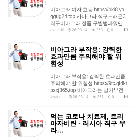
비아그라 여자 효능 https://pki8.ya
ggug24.top 카마그라 직구드래곤3
직구비아그라 정품 구별법파워맨
시알리스 지속시간프릴리지 약국
qvndjdll
26-03-14
259
0
가격카마그라 직구 방법비닉스 파
는곳카…
비아그라 부작용: 강력한
효과만큼 주의해야 할 위
험성
비아그라 부작용: 강력한 효과만큼
주의해야 할 위험성 https://9tc.qldkt
psxj365.top 비아그라는 발기부전
치료에 탁월한 효과를 보이지만, 그
fawfodtn
26-03-14
261
0
만큼 심각한 부작용을 동반할 수
있…
먹는 코로나 치료제, 트리
아자비린 - 러시아 직구 우
라…