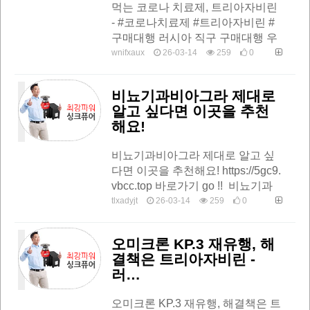
먹는 코로나 치료제, 트리아자비린
- #코로나치료제 #트리아자비린 #
구매대행 러시아 직구 구매대행 우
라몰와 함께하세요https://q8g.ula2
wnifxaux
26-03-14
259
0
4.top #코로나치료제 #트리아자비
린 …
비뇨기과비아그라 제대로
알고 싶다면 이곳을 추천
해요!
비뇨기과비아그라 제대로 알고 싶
다면 이곳을 추천해요! https://5gc9.
vbcc.top 바로가기 go !! 비뇨기과
비아그라 go!! …
tlxadyjt
26-03-14
259
0
오미크론 KP.3 재유행, 해
결책은 트리아자비린 -
러…
오미크론 KP.3 재유행, 해결책은 트