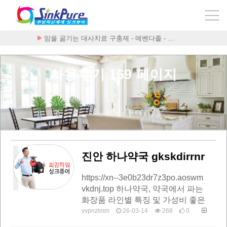
암을 굶기는 대사치료 구충제 - 메벤다졸 - …
사용후기 169 페이지
진안 하나약국 gkskdirrnr
https://xn--3e0b23dr7z3po.aoswm
vkdnj.top 하나약국, 약국에서 파는
화장품 라인별 특징 및 가성비 좋은
추천템 TOP 5 하나약국 화장품의
yvpnzlmm
26-03-14
268
0
모든 것: 브랜드 파헤…