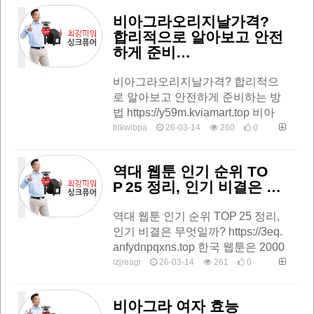
비아그라오리지날가격?
합리적으로 알아보고 안전
하게 준비…
비아그라오리지날가격? 합리적으
로 알아보고 안전하게 준비하는 방
법 https://y59m.kviamart.top 비아
그라오리지날가격이 얼마나 되는
blkwlbpa
26-03-14
260
0
지, 어떤 기준으로 달라지는지 궁금
해하는 이들이 많…
역대 웹툰 인기 순위 TO
P 25 정리, 인기 비결은 …
역대 웹툰 인기 순위 TOP 25 정리,
인기 비결은 무엇일까? https://3eq.
anfydnpqxns.top 한국 웹툰은 2000
년대 중반부터 네이버 웹툰과 다음
izjreagi
26-03-14
261
0
웹툰을 중심으로 폭발적…
비아그라 여자 효능