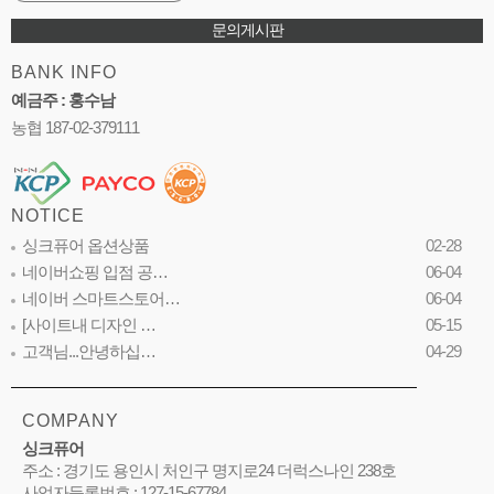
문의게시판
BANK INFO
예금주 : 홍수남
농협 187-02-379111
NOTICE
싱크퓨어 옵션상품
02-28
네이버쇼핑 입점 공…
06-04
네이버 스마트스토어…
06-04
[사이트내 디자인 …
05-15
고객님...안녕하십…
04-29
COMPANY
싱크퓨어
주소 : 경기도 용인시 처인구 명지로24 더럭스나인 238호
사업자등록번호 : 127-15-67784