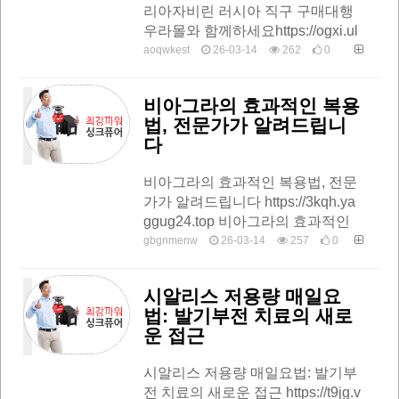
리아자비린 러시아 직구 구매대행
우라몰와 함께하세요https://ogxi.ul
ag9.top #코로나바이러스 #오미크
aoqwkest
26-03-14
262
0
론 #트리아자비린 #KP.3코로나바
이러스-…
비아그라의 효과적인 복용
법, 전문가가 알려드립니
다
비아그라의 효과적인 복용법, 전문
가가 알려드립니다 https://3kqh.ya
ggug24.top 비아그라의 효과적인
복용법, 전문가가 알려드립니다발
gbgnmenw
26-03-14
257
0
기부전(ED)은 전 세계적으로 많은
남성들이…
시알리스 저용량 매일요
법: 발기부전 치료의 새로
운 접근
시알리스 저용량 매일요법: 발기부
전 치료의 새로운 접근 https://t9jg.v