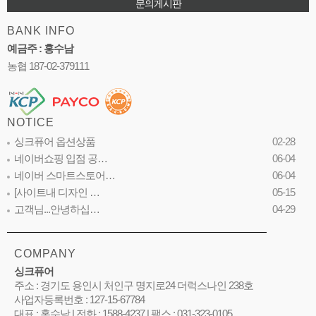
문의게시판
BANK INFO
예금주 : 홍수남
농협 187-02-379111
NOTICE
싱크퓨어 옵션상품
02-28
네이버쇼핑 입점 공…
06-04
네이버 스마트스토어…
06-04
[사이트내 디자인 …
05-15
고객님...안녕하십…
04-29
COMPANY
싱크퓨어
주소 : 경기도 용인시 처인구 명지로24 더럭스나인 238호
사업자등록번호 : 127-15-67784
대표 : 홍수남 | 전화 : 1588-4237 | 팩스 : 031-323-0105