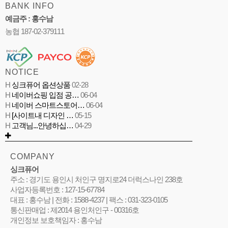
BANK INFO
예금주 : 홍수남
농협 187-02-379111
NOTICE
H
싱크퓨어 옵션상품
02-28
H
네이버쇼핑 입점 공…
06-04
H
네이버 스마트스토어…
06-04
H
[사이트내 디자인 …
05-15
H
고객님...안녕하십…
04-29
COMPANY
싱크퓨어
주소 : 경기도 용인시 처인구 명지로24 더럭스나인 238호
사업자등록번호 : 127-15-67784
대표 : 홍수남 | 전화 : 1588-4237 | 팩스 : 031-323-0105
통신판매업 : 제2014 용인처인구 - 00316호
개인정보 보호책임자 : 홍수남