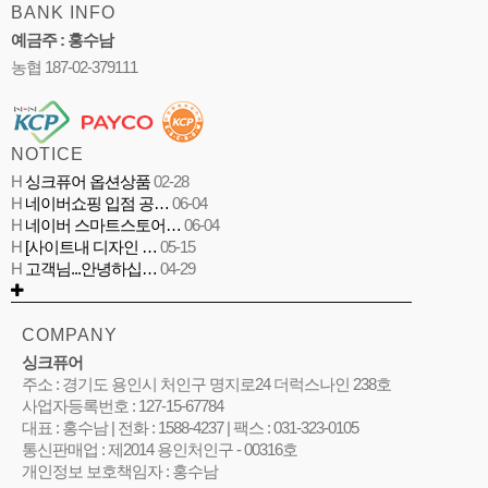
BANK INFO
예금주 : 홍수남
농협 187-02-379111
NOTICE
H
싱크퓨어 옵션상품
02-28
H
네이버쇼핑 입점 공…
06-04
H
네이버 스마트스토어…
06-04
H
[사이트내 디자인 …
05-15
H
고객님...안녕하십…
04-29
COMPANY
싱크퓨어
주소 : 경기도 용인시 처인구 명지로24 더럭스나인 238호
사업자등록번호 : 127-15-67784
대표 : 홍수남 | 전화 : 1588-4237 | 팩스 : 031-323-0105
통신판매업 : 제2014 용인처인구 - 00316호
개인정보 보호책임자 : 홍수남