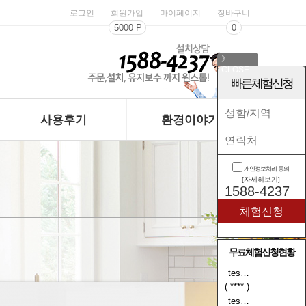
로그인
회원가입
마이페이지
장바구니
5000 P
0
》
CLOSE
《
빠른체험신청
사용후기
환경이야기
개인정보처리 동의
[자세히보기]
1588-4237
무료체험신청현황
tes…
( **** )
tes…