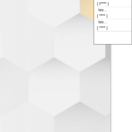
( t**** )
tes…
( **** )
tes…
( **** )
tes…
( **** )