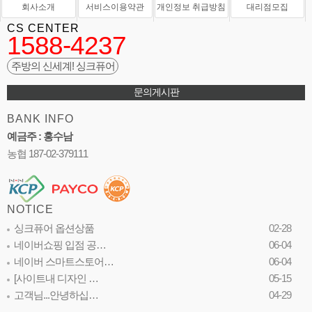
회사소개
서비스이용약관
개인정보 취급방침
대리점모집
CS CENTER
1588-4237
주방의 신세계! 싱크퓨어
문의게시판
BANK INFO
예금주 : 홍수남
농협 187-02-379111
NOTICE
싱크퓨어 옵션상품
02-28
네이버쇼핑 입점 공…
06-04
네이버 스마트스토어…
06-04
[사이트내 디자인 …
05-15
고객님...안녕하십…
04-29