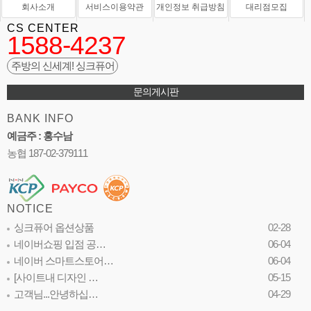
회사소개
서비스이용약관
개인정보 취급방침
대리점모집
CS CENTER
1588-4237
주방의 신세계! 싱크퓨어
문의게시판
BANK INFO
예금주 : 홍수남
농협 187-02-379111
NOTICE
싱크퓨어 옵션상품
02-28
네이버쇼핑 입점 공…
06-04
네이버 스마트스토어…
06-04
[사이트내 디자인 …
05-15
고객님...안녕하십…
04-29