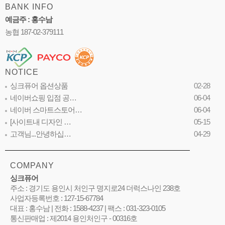
BANK INFO
예금주 : 홍수남
농협 187-02-379111
NOTICE
싱크퓨어 옵션상품
02-28
네이버쇼핑 입점 공…
06-04
네이버 스마트스토어…
06-04
[사이트내 디자인 …
05-15
고객님...안녕하십…
04-29
COMPANY
싱크퓨어
주소 : 경기도 용인시 처인구 명지로24 더럭스나인 238호
사업자등록번호 : 127-15-67784
대표 : 홍수남 | 전화 : 1588-4237 | 팩스 : 031-323-0105
통신판매업 : 제2014 용인처인구 - 00316호