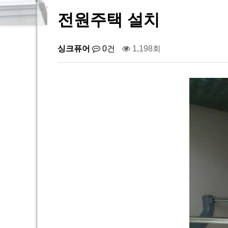
전원주택 설치
싱크퓨어
0건
1,198회