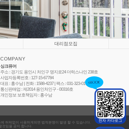
대리점모집
COMPANY
싱크퓨어
주소 : 경기도 용인시 처인구 명지로24 더럭스나인 238호
사업자등록번호 : 127-15-67784
대표 : 홍수남 | 전화 : 1588-4237 | 팩스 : 031-323-0105
통신판매업 : 제2014 용인처인구 - 00316호
개인정보 보호책임자 : 홍수남
전자 카다로그
지면등에 허락없이 사용하게되면 법적분쟁이 발생 할 수 있습니다.
할것임을 공지 합니다.