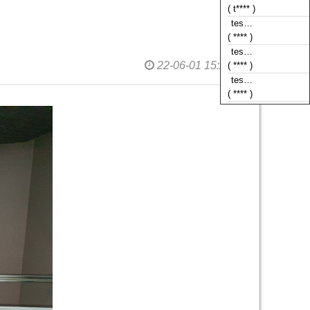
( **** )
tes…
( **** )
tes…
22-06-01 15:21
( **** )