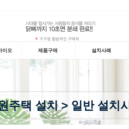
구구정 합법적인 구매처
플라케닐 - 하이드록시클로로퀸 200mg x …
바이오
제품구매
설치사례
원주택 설치 > 일반 설치