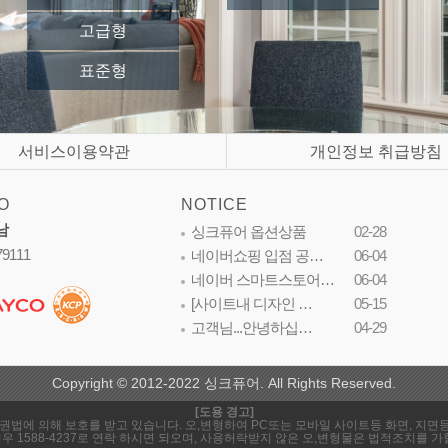
고급형
표준형
서비스이용약관
개인정보 취급방침
O
NOTICE
남
싱크퓨어 옵션상품
02-28
79111
네이버쇼핑 입점 공…
06-04
네이버 스마트스토어…
06-04
[사이트내 디자인 …
05-15
고객님...안녕하십…
04-29
Copyright © 2012-2022 싱크퓨어. All Rights Reserved.
[도용 경고]
은 저작권법에 의해 보호를 받고 있습니다. 오,변형하여 PC또는 모바일 사이트등 화면, 
 1588-4237로 연락 하시면 되오며, 사용허락받지 않은 오,변형물은 법적조치를 가