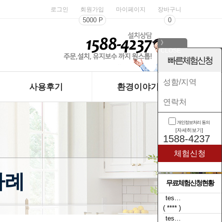
로그인
회원가입
마이페이지
장바구니
5000 P
0
》
CLOSE
《
빠른체험신청
사용후기
환경이야기
개인정보처리 동의
[자세히보기]
1588-4237
사례
무료체험신청현황
tes…
tes…
( **** )
( t**** )
tes…