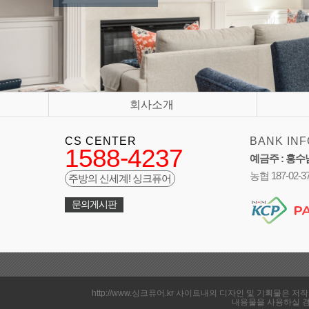
회사소개
CS CENTER
BANK INF
1588-4237
예금주 : 홍수
농협 187-02-3
주방의 신세계! 싱크퓨어
문의게시판
http://www.싱크퓨어.kr 사이트내의 디자인 및 기획물
내용물을 사용하실 경우