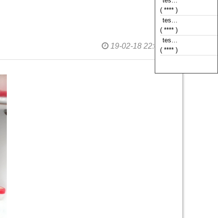
( **** )
tes…
( **** )
tes…
19-02-18 22:42
( **** )
tes…
( **** )