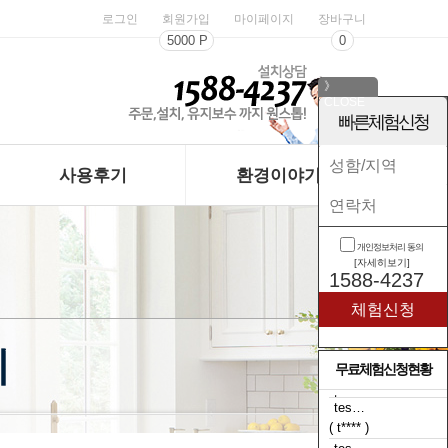
로그인
회원가입
마이페이지
장바구니
5000 P
0
》
CLOSE
《
빠른체험신청
사용후기
환경이야기
개인정보처리 동의
[자세히보기]
1588-4237
례
무료체험신청현황
tes…
( t**** )
tes…