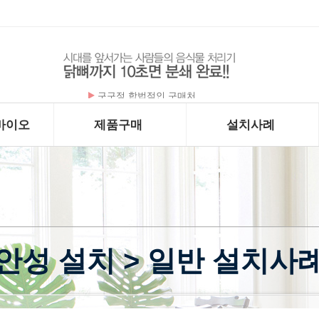
플라케닐 - 하이드록시클로로퀸 200mg x …
바이오
제품구매
설치사례
안성 설치 > 일반 설치사