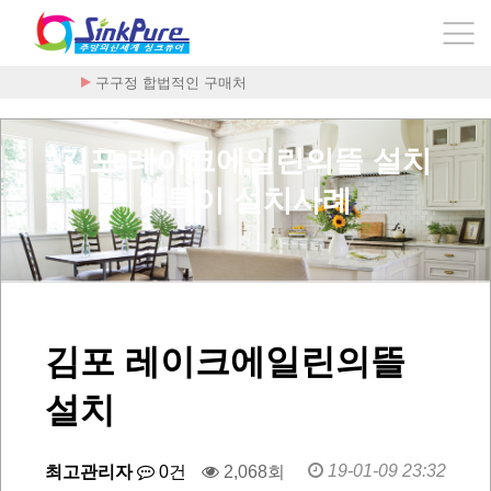
구구정 합법적인 구매처
김포 레이크에일린의뜰 설치
> 특이 설치사례
김포 레이크에일린의뜰
설치
19-01-09 23:32
최고관리자
0건
2,068회