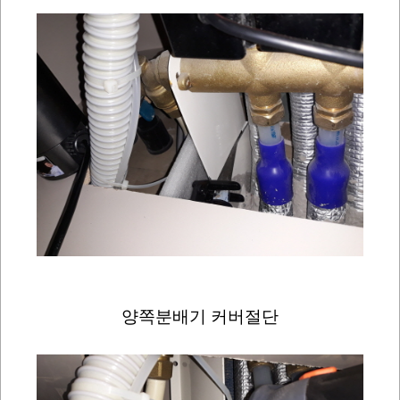
양쪽분배기 커버절단