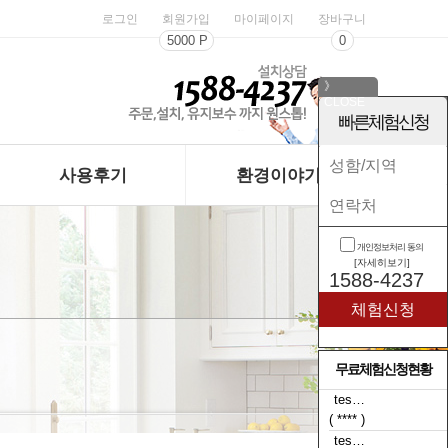
로그인
회원가입
마이페이지
장바구니
5000 P
0
》
CLOSE
《
빠른체험신청
사용후기
환경이야기
개인정보처리 동의
[자세히보기]
1588-4237
무료체험신청현황
tes…
( **** )
tes…