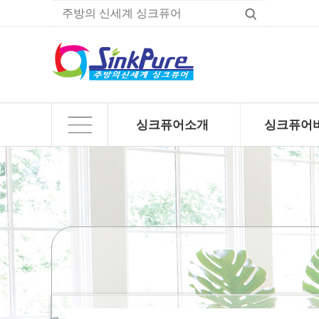
싱크퓨어소개
싱크퓨어
하위분류
하위분류