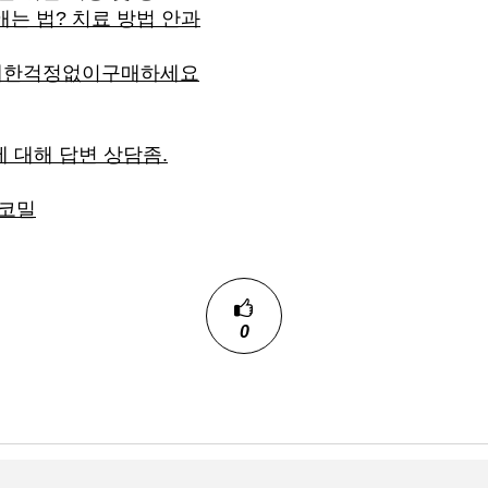
는 법? 치료 방법 안과
대한걱정없이구매하세요
대해 답변 상담좀.
로코밀
0