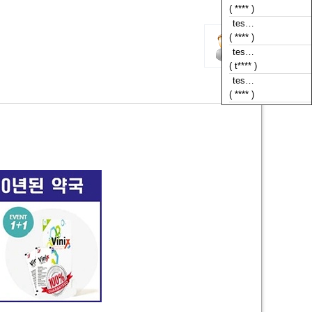
( **** )
tes…
( t**** )
tes…
( **** )
tes…
( **** )