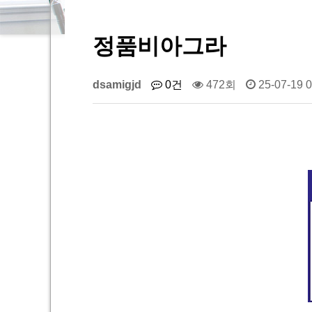
정품비아그라
dsamigjd
0건
472회
25-07-19 0