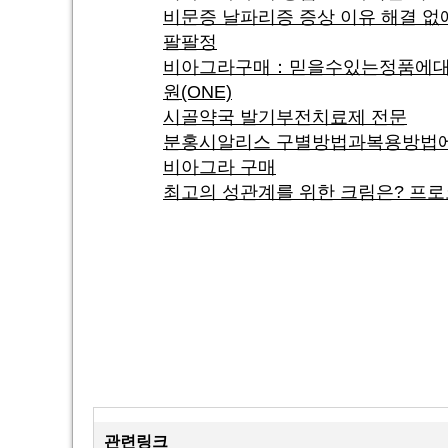
비문증 날파리증 증상 이유 해결 없애
팔팔정
비아그라구매：믿을수있는정품에
원(ONE)
시골약국 발기부전치료제 전문
분홍시알리스 구별방법과복용방법에 
비아그라 구매
최고의 성관계를 위한 크림은? 프
관련링크