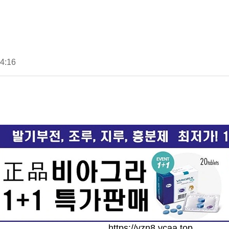
4:16
https://vzn8.vcaa.top