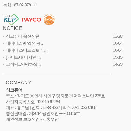
농협 187-02-379111
NOTICE
싱크퓨어 옵션상품
02-28
네이버쇼핑 입점 공…
06-04
네이버 스마트스토어…
06-04
[사이트내 디자인 …
05-15
고객님...안녕하십…
04-29
COMPANY
싱크퓨어
주소 : 경기도 용인시 처인구 명지로24 더럭스나인 238호
사업자등록번호 : 127-15-67784
대표 : 홍수남 | 전화 : 1588-4237 | 팩스 : 031-323-0105
통신판매업 : 제2014 용인처인구 - 00316호
개인정보 보호책임자 : 홍수남