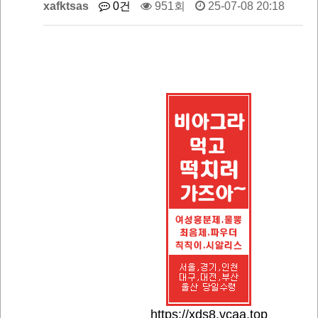
xafktsas
0건
951회
25-07-08 20:18
https://xds8.vcaa.top