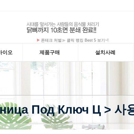
나미툰 평생 주소 확인 - 나미툰 링크 - 나…
바이오
제품구매
설치사례
тница Под Ключ Ц > 