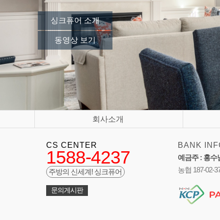
싱크퓨어 소개
동영상 보기
회사소개
CS CENTER
BANK INF
1588-4237
예금주 : 홍수
농협 187-02-3
주방의 신세계! 싱크퓨어
문의게시판