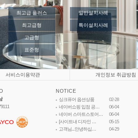
최고급 플러스
일반설치사례
최고급형
특이설치사례
고급형
표준형
서비스이용약관
개인정보 취급방침
O
NOTICE
남
싱크퓨어 옵션상품
02-28
79111
네이버쇼핑 입점 공…
06-04
네이버 스마트스토어…
06-04
[사이트내 디자인 …
05-15
고객님...안녕하십…
04-29