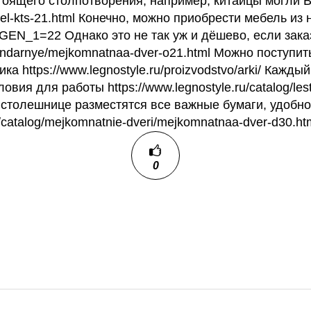
оящего столпотворения, например, китайцы могли В э
el-kts-21.html Конечно, можно приобрести мебель из н
AGEN_1=22 Однако это не так уж и дёшево, если заказ
andarnye/mejkomnatnaa-dver-o21.html Можно поступить б
ика https://www.legnostyle.ru/proizvodstvo/arki/ Каж
ия для работы https://www.legnostyle.ru/catalog/lestn
й столешнице разместятся все важные бумаги, удоб
u/catalog/mejkomnatnie-dveri/mejkomnatnaa-dver-d30.ht
0