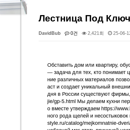
Лестница Под Ключ
DavidBub
0건
2,421회
25-06-1
Обставить дом или квартиру, обу
— задача для тех, кто понимает це
ние различных материалов позволя
аст и создает уникальный внешний 
дня в России существуют фирмы, к
jie/gp-5.html Мы делаем кухни 
о вместе утверждаем https://www.l
ного рода щелей и несостыковок 
style.ru/catalog/mejkomnatnie-dv