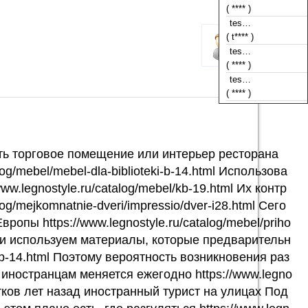
( t**** )
tes…
( **** )
tes…
( **** )
tes…
( **** )
ать торговое помещение или интерьер ресторана
og/mebel/mebel-dla-biblioteki-b-14.html Использова
.legnostyle.ru/catalog/mebel/kb-19.html Их контр
g/mejkomnatnie-dveri/impressio/dver-i28.html Сего
пы https://www.legnostyle.ru/catalog/mebel/priho
 и используем материалы, которые предварительн
-kb-14.html Поэтому вероятность возникновения раз
иностранцам меняется ежегодно https://www.legno
сятков лет назад иностранный турист на улицах Под