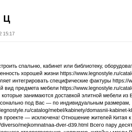
 Ц
2 15:17
строить спальню, кабинет или библиотеку, оборудов
нность хорошей жизни https://www.legnostyle.ru/catal
ет интегрировать специфические фактуры https://www
вид предмета мебели https://www.legnostyle.ru/catalo
оторые занимаются доставкой элитной мебели из Евро
персонально под Вас — по индивидуальным размерам,
egnostyle.ru/catalog/mebel/kabinety/domasnii-kabinet
в проекте — исключена! Отношение жителей Китая к 
eri/diverso/mejkomnatnaa-dver-d39.html Всего пару де