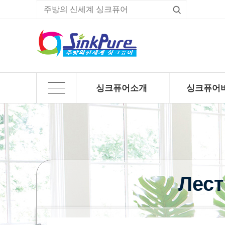
싱크퓨어소개
싱크퓨어
하위분류
하위분류
Лес