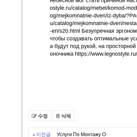
небесной мог стать причиной наст
ostyle.ru/catalog/mebel/komod-mod
og/mejkomnatnie-dveri/iz-dyba/?P
u/catalog/mejkomnatnie-dveri/nest
-eri/s20.html Безупречная эргоном
чтобы создавать оптимальные услов
а будут под рукой, на просторно
оночника https://www.legnostyle.r
수정
삭제
이전글
Услуги По Монтажу О