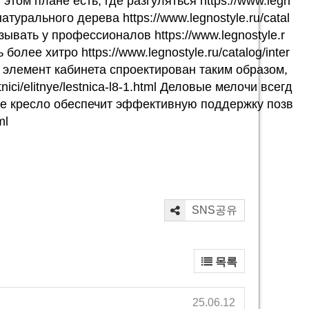
том плане есть, где разгуляться https://www.legn
атурального дерева https://www.legnostyle.ru/catal
ывать у профессионалов https://www.legnostyle.r
олее хитро https://www.legnostyle.ru/catalog/inter
дый элемент кабинета спроектирован таким образом,
ici/elitnye/lestnica-l8-1.html Деловые мелочи всегд
ное кресло обеспечит эффективную поддержку позв
ml
SNS공유
목록
25.06.12