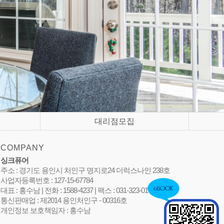
대리점모집
COMPANY
싱크퓨어
주소 : 경기도 용인시 처인구 명지로24 더럭스나인 238호
사업자등록번호 : 127-15-67784
대표 : 홍수남 | 전화 : 1588-4237 | 팩스 : 031-323-0105
통신판매업 : 제2014 용인처인구 - 00316호
개인정보 보호책임자 : 홍수남