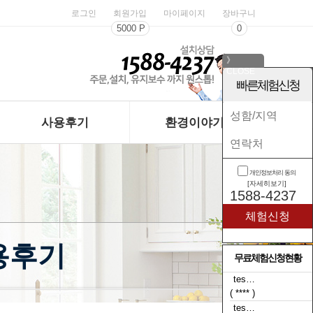
로그인
회원가입
마이페이지
장바구니
5000 P
0
》
CLOSE
《
빠른체험신청
사용후기
환경이야기
개인정보처리 동의
[자세히보기]
1588-4237
사용후기
무료체험신청현황
tes…
( **** )
tes…