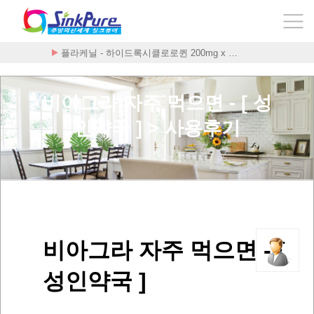
플라케닐 - 하이드록시클로로퀸 200mg x …
비아그라 자주 먹으면 - [ 성
인약국 ] > 사용후기
비아그라 자주 먹으면 - [
성인약국 ]