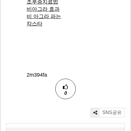
조루증치료법
비아그라 효과
비 아그라 파는
칵스타
2m394fa
0
SNS공유