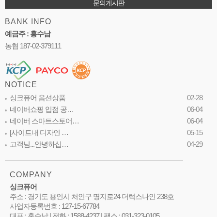
문의게시판
BANK INFO
예금주 : 홍수남
농협 187-02-379111
NOTICE
싱크퓨어 옵션상품
02-28
네이버쇼핑 입점 공…
06-04
네이버 스마트스토어…
06-04
[사이트내 디자인 …
05-15
고객님...안녕하십…
04-29
COMPANY
싱크퓨어
주소 : 경기도 용인시 처인구 명지로24 더럭스나인 238호
사업자등록번호 : 127-15-67784
대표 : 홍수남 | 전화 : 1588-4237 | 팩스 : 031-323-0105