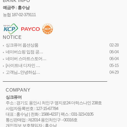
BANK INFO
예금주 : 홍수남
농협 187-02-379111
NOTICE
싱크퓨어 옵션상품
02-28
네이버쇼핑 입점 공…
06-04
네이버 스마트스토어…
06-04
[사이트내 디자인 …
05-15
고객님...안녕하십…
04-29
COMPANY
싱크퓨어
주소 : 경기도 용인시 처인구 명지로24 더럭스나인 238호
사업자등록번호 : 127-15-67784
대표 : 홍수남 | 전화 : 1588-4237 | 팩스 : 031-323-0105
통신판매업 : 제2014 용인처인구 - 00316호
개인정보 보호책임자 : 홍수남