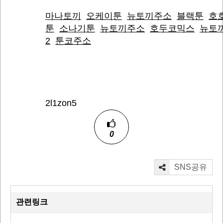
마나토끼
오케이툰
뉴토끼주소
블랙툰
호
툰
소나기툰
뉴토끼주소
호두코믹스
뉴토
2
툰코주소
2l1zon5
0
SNS공유
관련링크