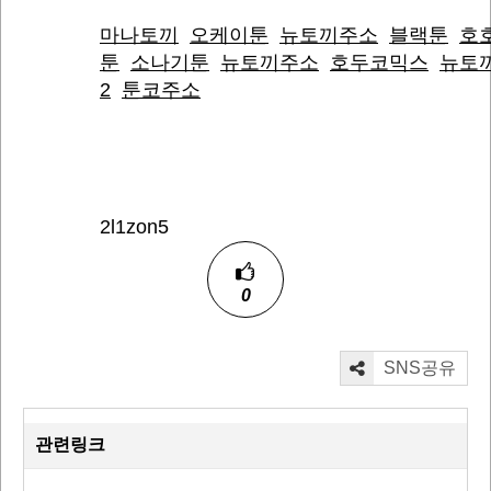
마나토끼
오케이툰
뉴토끼주소
블랙툰
호
툰
소나기툰
뉴토끼주소
호두코믹스
뉴토
2
툰코주소
2l1zon5
0
SNS공유
관련링크