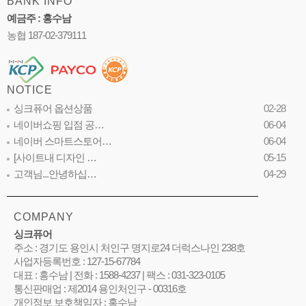
BANK INFO
예금주 : 홍수남
농협 187-02-379111
NOTICE
싱크퓨어 옵션상품
02-28
네이버쇼핑 입점 공…
06-04
네이버 스마트스토어…
06-04
[사이트내 디자인 …
05-15
고객님...안녕하십…
04-29
COMPANY
싱크퓨어
주소 : 경기도 용인시 처인구 명지로24 더럭스나인 238호
사업자등록번호 : 127-15-67784
대표 : 홍수남 | 전화 : 1588-4237 | 팩스 : 031-323-0105
통신판매업 : 제2014 용인처인구 - 00316호
개인정보 보호책임자 : 홍수남