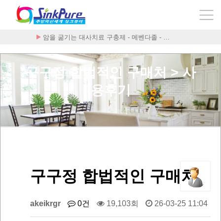
폰테크 처벌≫ 클릭 랭킹 Best 5 보기~!
구구정 합법적인 구매처 > 사
용후기
구구정 합법적인 구매처
akeikrgr
0건
19,103회
26-03-25 11:04