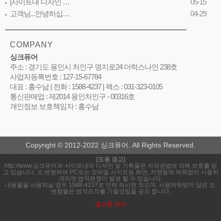
[사이트내 디자인 …
05-15
고객님...안녕하십…
04-29
COMPANY
싱크퓨어
주소 : 경기도 용인시 처인구 명지로24 더럭스나인 238호
사업자등록번호 : 127-15-67784
대표 : 홍수남 | 전화 : 1588-4237 | 팩스 : 031-323-0105
통신판매업 : 제2014 용인처인구 - 00316호
개인정보 보호책임자 : 홍수남
Copyright © 2012-2022 싱크퓨어. All Rights Reserved.
[도용 경고]
http://www.싱크퓨어.kr 사이트내의 디자인 및 기획물은 저작권법에 의해 보호를 받
고 있습니다. 오,변형하여 PC또는 모바일 사이트등 화면, 지면등에 허락없이 사용하
게되면 법적분쟁이 발생 할 수 있습니다.
내용물을 사용하실 경우 1588-4237로 연락 하시면 되오며, 사용허락받지 않은 오,
변형물은 법적조치를 가할것임을 공지 합니다.
경고문 보기