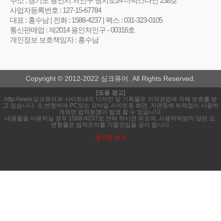
주소 : 경기도 용인시 처인구 명지로24 더럭스나인 238호
사업자등록번호 : 127-15-67784
대표 : 홍수남 | 전화 : 1588-4237 | 팩스 : 031-323-0105
통신판매업 : 제2014 용인처인구 - 00316호
개인정보 보호책임자 : 홍수남
Copyright © 2012-2022 싱크퓨어. All Rights Reserved.
[도용 경고]
http://www.싱크퓨어.kr 사이트내의 디자인 및 기획물은 저작권법에 의해 보호를 받
고 있습니다. 오,변형하여 PC또는 모바일 사이트등 화면, 지면등에 허락없이 사용하
게되면 법적분쟁이 발생 할 수 있습니다.
내용물을 사용하실 경우 1588-4237로 연락 하시면 되오며, 사용허락받지 않은 오,
변형물은 법적조치를 가할것임을 공지 합니다.
경고문 보기