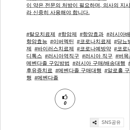
이 약은 전문의 처방이 필요하며, 의사의 지
라 신중히 사용해야 합니다.
#탈모치료제
#항암제
#항암효과
#러시아
항암효능
#이버멕틴
#코로나치료제
#당뇨
제
#바이러스치료제
#코로나예방약
#코로
디톡스
#러시아역직구
#러시아 직구
#버목
메벤다졸 구입방법
#러시아 구매/배송대행
후유증치료
#메벤다졸 구매대행
#알로홀 
행
#메벤다졸
0
SNS공유