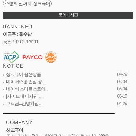
주방의 신세계! 싱크퓨어
문의게시판
BANK INFO
예금주 : 홍수남
농협 187-02-379111
NOTICE
싱크퓨어 옵션상품
02-28
네이버쇼핑 입점 공…
06-04
네이버 스마트스토어…
06-04
[사이트내 디자인 …
05-15
고객님...안녕하십…
04-29
COMPANY
싱크퓨어