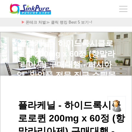
폰테크 처벌≫ 클릭 랭킹 Best 5 보기~!
플라케닐 - 하이드록시클로
로퀸 200mg x 60정 (항말라
리아제) 구매대행 - 러시아
약, 의약품 전문 직구 쇼핑몰
> 사용후기
플라케닐 - 하이드록시클
로로퀸 200mg x 60정 (항
말라리아제) 구매대행 -