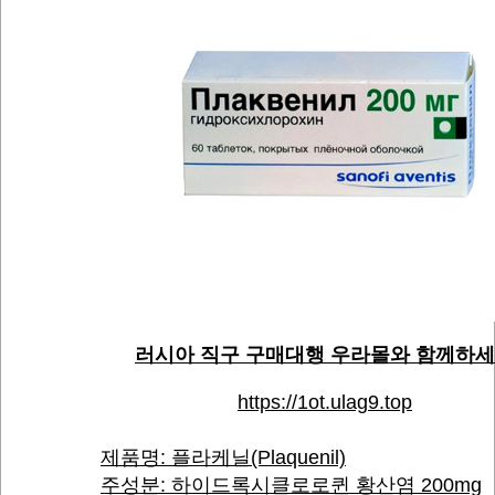
러시아 직구 구매대행 우라몰와 함께하
https://1ot.ulag9.top
제품명: 플라케닐(Plaquenil)
주성분: 하이드록시클로로퀸 황산염 200mg