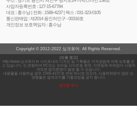
주소 : 경기도 용인시 처인구 명지로24 더럭스나인 238호
사업자등록번호 : 127-15-67784
대표 : 홍수남 | 전화 : 1588-4237 | 팩스 : 031-323-0105
통신판매업 : 제2014 용인처인구 - 00316호
개인정보 보호책임자 : 홍수남
Copyright © 2012-2022 싱크퓨어. All Rights Reserved.
[도용 경고]
http://www.싱크퓨어.kr 사이트내의 디자인 및 기획물은 저작권법에 의해 보호를 받
고 있습니다. 오,변형하여 PC또는 모바일 사이트등 화면, 지면등에 허락없이 사용하
게되면 법적분쟁이 발생 할 수 있습니다.
내용물을 사용하실 경우 1588-4237로 연락 하시면 되오며, 사용허락받지 않은 오,
변형물은 법적조치를 가할것임을 공지 합니다.
경고문 보기