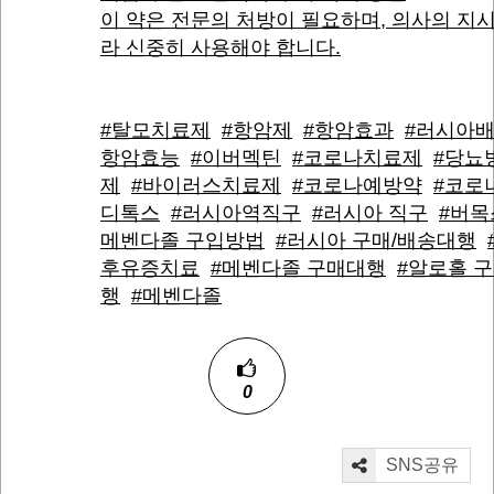
이 약은 전문의 처방이 필요하며, 의사의 지
라 신중히 사용해야 합니다.
#탈모치료제
#항암제
#항암효과
#러시아
항암효능
#이버멕틴
#코로나치료제
#당뇨
제
#바이러스치료제
#코로나예방약
#코로
디톡스
#러시아역직구
#러시아 직구
#버목
메벤다졸 구입방법
#러시아 구매/배송대행
후유증치료
#메벤다졸 구매대행
#알로홀 
행
#메벤다졸
0
SNS공유