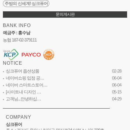
주방의 신세계! 싱크퓨어
문의게시판
BANK INFO
예금주 : 홍수남
농협 187-02-379111
NOTICE
싱크퓨어 옵션상품
02-28
네이버쇼핑 입점 공…
06-04
네이버 스마트스토어…
06-04
[사이트내 디자인 …
05-15
고객님...안녕하십…
04-29
COMPANY
싱크퓨어