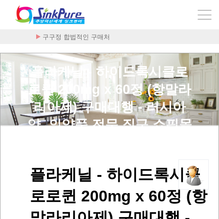
구구정 합법적인 구매처
플라케닐 - 하이드록시클로
로퀸 200mg x 60정 (항말라
리아제) 구매대행 - 러시아
약, 의약품 전문 직구 쇼핑몰
> 사용후기
플라케닐 - 하이드록시클
로로퀸 200mg x 60정 (항
말라리아제) 구매대행 -