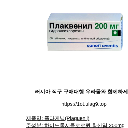
러시아 직구 구매대행 우라몰와 함께하
https://1ot.ulag9.top
제품명: 플라케닐(Plaquenil)
주성분: 하이드록시클로로퀸 황산염 200mg