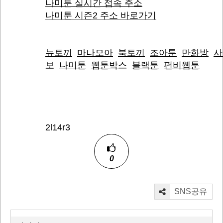
나미툰 실시간 접속 주소
나미툰 시즌2 주소 바로가기
뉴토끼
마나모아
북토끼
조아툰
만화방
사
보
나미툰
웹툰박스
블랙툰
펀비웹툰
2l14r3
0
SNS공유