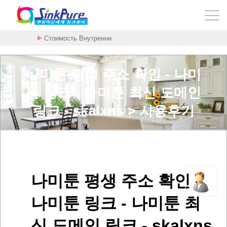
Стоимость Внутренни
암을 굶기는 대사치료 구충제 - 메벤다졸 - …
나미툰 평생 주소 확인 - 나미
툰 링크 - 나미툰 최신 도메인
링크 - skalxns > 사용후기
나미툰 평생 주소 확인 -
나미툰 링크 - 나미툰 최
신 도메인 링크 - skalxns