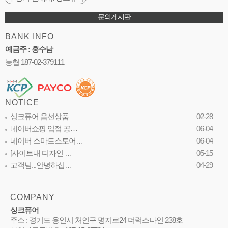
문의게시판
BANK INFO
예금주 : 홍수남
농협 187-02-379111
NOTICE
싱크퓨어 옵션상품
02-28
네이버쇼핑 입점 공…
06-04
네이버 스마트스토어…
06-04
[사이트내 디자인 …
05-15
고객님...안녕하십…
04-29
COMPANY
싱크퓨어
주소 : 경기도 용인시 처인구 명지로24 더럭스나인 238호