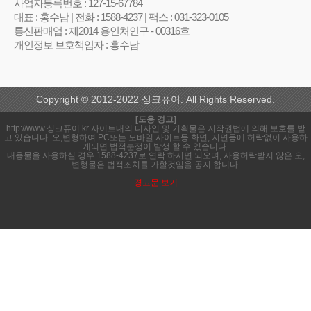
사업자등록번호 : 127-15-67784
대표 : 홍수남 | 전화 : 1588-4237 | 팩스 : 031-323-0105
통신판매업 : 제2014 용인처인구 - 00316호
개인정보 보호책임자 : 홍수남
Copyright © 2012-2022 싱크퓨어. All Rights Reserved.
[도용 경고]
http://www.싱크퓨어.kr 사이트내의 디자인 및 기획물은 저작권법에 의해 보호를 받
고 있습니다. 오,변형하여 PC또는 모바일 사이트등 화면, 지면등에 허락없이 사용하
게되면 법적분쟁이 발생 할 수 있습니다.
내용물을 사용하실 경우 1588-4237로 연락 하시면 되오며, 사용허락받지 않은 오,
변형물은 법적조치를 가할것임을 공지 합니다.
경고문 보기