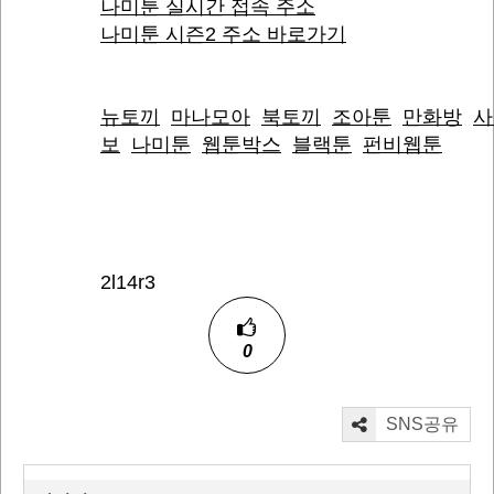
나미툰 실시간 접속 주소
나미툰 시즌2 주소 바로가기
뉴토끼
마나모아
북토끼
조아툰
만화방
사
보
나미툰
웹툰박스
블랙툰
펀비웹툰
2l14r3
0
SNS공유