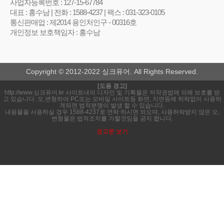
사업자등록번호 : 127-15-67784
대표 : 홍수남 | 전화 : 1588-4237 | 팩스 : 031-323-0105
통신판매업 : 제2014 용인처인구 - 00316호
개인정보 보호책임자 : 홍수남
Copyright © 2012-2022 싱크퓨어. All Rights Reserved.
[도용 경고]
http://www.싱크퓨어.kr 사이트내의 디자인 및 기획물은 저작권법에 의해 보호를 받
고 있습니다. 오,변형하여 PC또는 모바일 사이트등 화면, 지면등에 허락없이 사용하
게되면 법적분쟁이 발생 할 수 있습니다.
내용물을 사용하실 경우 1588-4237로 연락 하시면 되오며, 사용허락받지 않은 오,
변형물은 법적조치를 가할것임을 공지 합니다.
경고문 보기