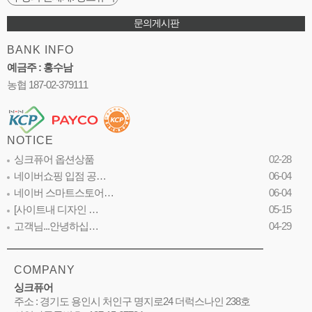
문의게시판
BANK INFO
예금주 : 홍수남
농협 187-02-379111
NOTICE
싱크퓨어 옵션상품
02-28
네이버쇼핑 입점 공…
06-04
네이버 스마트스토어…
06-04
[사이트내 디자인 …
05-15
고객님...안녕하십…
04-29
COMPANY
싱크퓨어
주소 : 경기도 용인시 처인구 명지로24 더럭스나인 238호