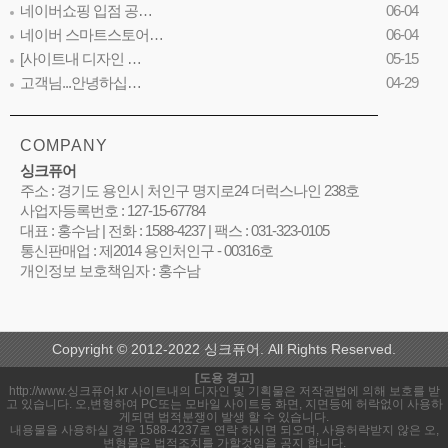
네이버쇼핑 입점 공…
06-04
네이버 스마트스토어…
06-04
[사이트내 디자인 …
05-15
고객님...안녕하십…
04-29
COMPANY
싱크퓨어
주소 : 경기도 용인시 처인구 명지로24 더럭스나인 238호
사업자등록번호 : 127-15-67784
대표 : 홍수남 | 전화 : 1588-4237 | 팩스 : 031-323-0105
통신판매업 : 제2014 용인처인구 - 00316호
개인정보 보호책임자 : 홍수남
Copyright © 2012-2022 싱크퓨어. All Rights Reserved.
[도용 경고]
http://www.싱크퓨어.kr 사이트내의 디자인 및 기획물은 저작권법에 의해 보호를 받
고 있습니다. 오,변형하여 PC또는 모바일 사이트등 화면, 지면등에 허락없이 사용하
게되면 법적분쟁이 발생 할 수 있습니다.
내용물을 사용하실 경우 1588-4237로 연락 하시면 되오며, 사용허락받지 않은 오,
변형물은 법적조치를 가할것임을 공지 합니다.