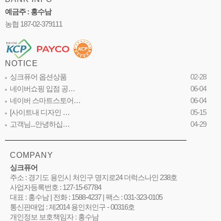
예금주 : 홍수남
농협 187-02-379111
NOTICE
싱크퓨어 옵션상품
02-28
네이버쇼핑 입점 공…
06-04
네이버 스마트스토어…
06-04
[사이트내 디자인 …
05-15
고객님...안녕하십…
04-29
COMPANY
싱크퓨어
주소 : 경기도 용인시 처인구 명지로24 더럭스나인 238호
사업자등록번호 : 127-15-67784
대표 : 홍수남 | 전화 : 1588-4237 | 팩스 : 031-323-0105
통신판매업 : 제2014 용인처인구 - 00316호
개인정보 보호책임자 : 홍수남