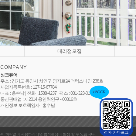
대리점모집
COMPANY
싱크퓨어
주소 : 경기도 용인시 처인구 명지로24 더럭스나인 238호
사업자등록번호 : 127-15-67784
대표 : 홍수남 | 전화 : 1588-4237 | 팩스 : 031-323-0105
통신판매업 : 제2014 용인처인구 - 00316호
개인정보 보호책임자 : 홍수남
전자 카다로그
지면등에 허락없이 사용하게되면 법적분쟁이 발생 할 수 있습니다.