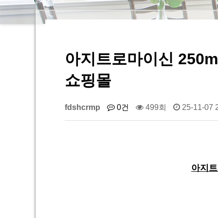
아지트로마이신 250mg
쇼핑몰
fdshcrmp
0건
499회
25-11-07 
아지트