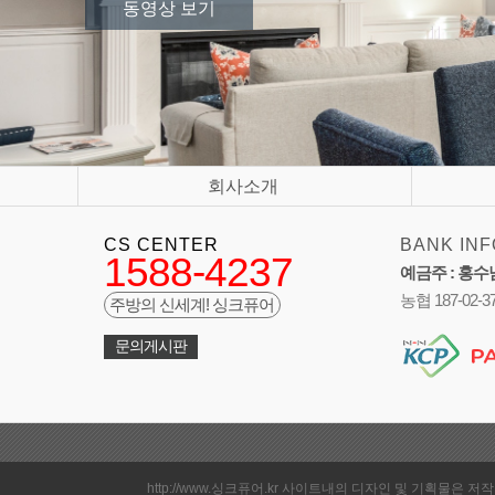
동영상 보기
회사소개
CS CENTER
BANK INF
1588-4237
예금주 : 홍수
농협 187-02-3
주방의 신세계! 싱크퓨어
문의게시판
http://www.싱크퓨어.kr 사이트내의 디자인 및 기획물