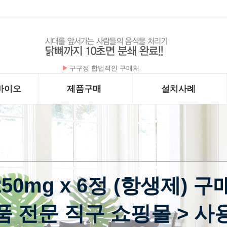
플라케닐 - 하이드록시클로로퀸 200mg x …
바이오
제품구매
설치사례
mg x 6정 (항생제) 구
품 전문 직구 쇼핑몰 > 사