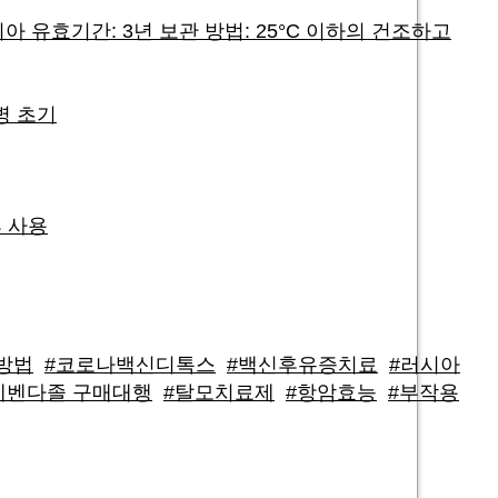
시아 유효기간: 3년 보관 방법: 25°C 이하의 건조하고
병 초기
후 사용
방법
#코로나백신디톡스
#백신후유증치료
#러시아
메벤다졸 구매대행
#탈모치료제
#항암효능
#부작용