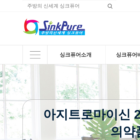
싱크퓨어소개
싱크퓨어
하위분류
하위분류
아지트로마이신 250
의약