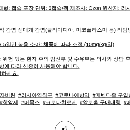
형: 캡슐 포장 단위: 6캡슐/팩 제조사: Ozon 원산지: 러
조직 감염 성매개 감염(클라미디아, 미코플라스마 등) 라임
 3-5일간 복용 소아: 체중에 따라 조절 (10mg/kg/일)
장 위험 있는 환자 주의 임신부 및 수유부는 의사와 상담 
처방에 따라 신중히 사용해야 합니다.
담하세요.
아자비린
#러시아역직구
#코로나예방약
#메벤다졸 구입
#항암제
#버목스
#코로나치료제
#알로홀 구매대행
#