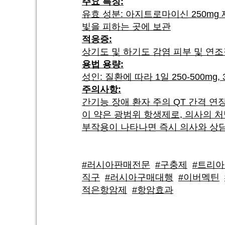
주요 특징:
유효 성분: 아지트로마이신 250mg 제
빛을 피하는 곳에 보관
적응증:
상기도 및 하기도 감염 피부 및 연
용법 용량:
성인: 질환에 따라 1일 250-500mg,
주의사항:
간기능 장애 환자 주의 QT 간격 연
이 약은 광범위 항생제로, 의사의 
부작용이 나타나면 즉시 의사와 상
#러시아판매전문
#구충제
#트리
직구
#러시아구매대행
#이버멕틴
적은항암제
#항암효과