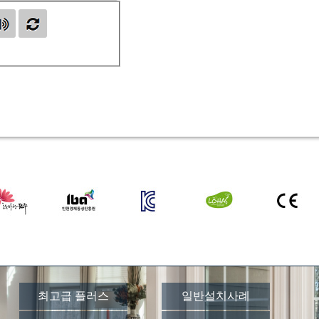
최고급 플러스
일반설치사례