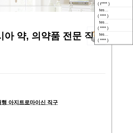
( **** )
tes…
( **** )
tes…
( **** )
러시아 약, 의약품 전문 직구
tes…
( **** )
매대행 아지트로마이신 직구