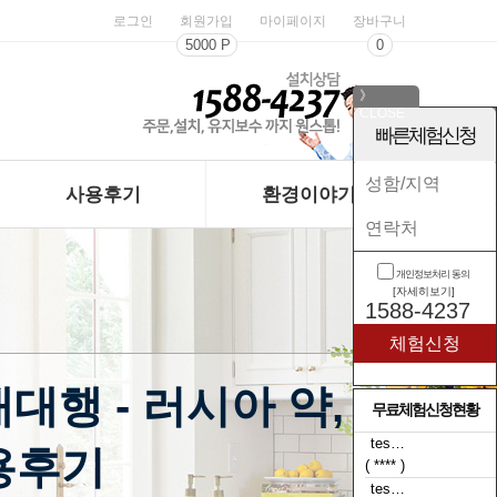
로그인
회원가입
마이페이지
장바구니
5000 P
0
》
CLOSE
《
빠른체험신청
사용후기
환경이야기
개인정보처리 동의
[자세히보기]
1588-4237
매대행 - 러시아 약,
무료체험신청현황
tes…
용후기
( t**** )
tes…