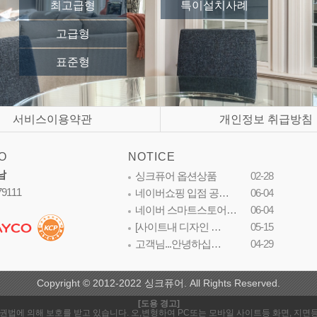
최고급형
특이설치사례
고급형
표준형
서비스이용약관
개인정보 취급방침
O
NOTICE
남
싱크퓨어 옵션상품
02-28
79111
네이버쇼핑 입점 공…
06-04
네이버 스마트스토어…
06-04
[사이트내 디자인 …
05-15
고객님...안녕하십…
04-29
Copyright © 2012-2022 싱크퓨어. All Rights Reserved.
[도용 경고]
은 저작권법에 의해 보호를 받고 있습니다. 오,변형하여 PC또는 모바일 사이트등 화면, 