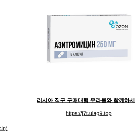
러시아 직구 구매대행 우라몰와 함께하
https://j7t.ulag9.top
in)