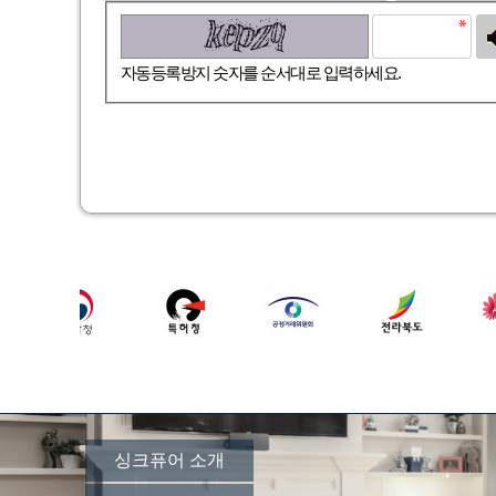
고침
자동등록방지 숫자를 순서대로 입력하세요.
싱크퓨어 소개