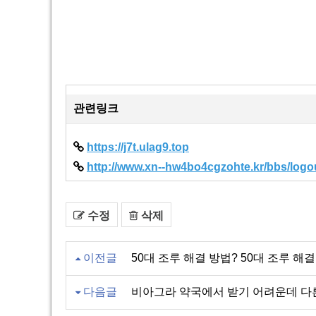
관련링크
https://j7t.ulag9.top
http://www.xn--hw4bo4cgzohte.kr/bbs/logou
수정
삭제
이전글
50대 조루 해결 방법? 50대 조루 해
다음글
비아그라 약국에서 받기 어려운데 다른 