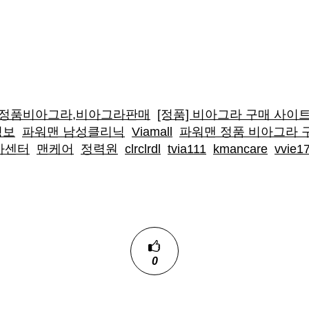
,정품비아그라,비아그라판매
[정품] 비아그라 구매 사이
정보
파워맨 남성클리닉
Viamall
파워맨 정품 비아그라 
아센터
맨케어
정력원
clrclrdl
tvia111
kmancare
vvie1
0