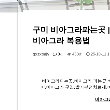
구미 비아그라파는곳 |
비아그라 복용법
qxzxtmjv
0건
438회
25-10-11 1
비아그라파는곳,비아그라 파는곳,비
어,비아그라 구입,발기부전치료제,
비아그라