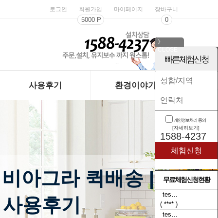
로그인
회원가입
마이페이지
장바구니
5000 P
0
》
CLOSE
《
빠른체험신청
사용후기
환경이야기
개인정보처리 동의
[자세히보기]
1588-4237
 비아그라 퀵배송 |
무료체험신청현황
tes…
> 사용후기
( **** )
tes…