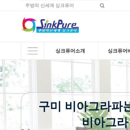
싱크퓨어소개
싱크퓨어
하위분류
하위분류
구미 비아그라파는곳
비아그라 