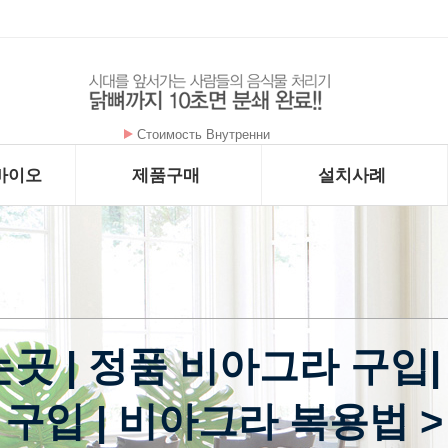
암을 굶기는 대사치료 구충제 - 메벤다졸 - …
바이오
제품구매
설치사례
 | 정품 비아그라 구입|
구입 | 비아그라 복용법 