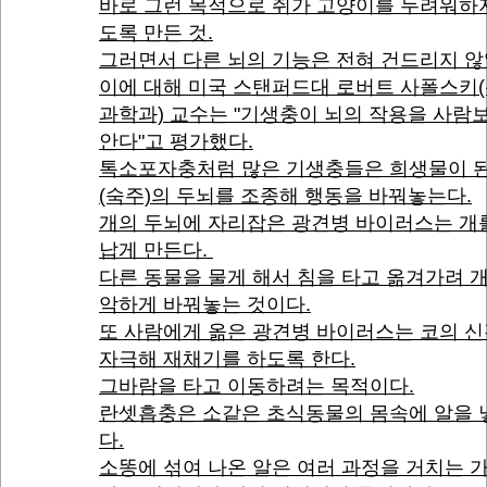
바로 그런 목적으로 쥐가 고양이를 두려워하
도록 만든 것.
그러면서 다른 뇌의 기능은 전혀 건드리지 않
이에 대해 미국 스탠퍼드대 로버트 사폴스키
과학과) 교수는 "기생충이 뇌의 작용을 사람
안다"고 평가했다.
톡소포자충처럼 많은 기생충들은 희생물이 된
(숙주)의 두뇌를 조종해 행동을 바꿔놓는다.
개의 두뇌에 자리잡은 광견병 바이러스는 개
납게 만든다.
다른 동물을 물게 해서 침을 타고 옮겨가려 
악하게 바꿔놓는 것이다.
또 사람에게 옮은 광견병 바이러스는 코의 
자극해 재채기를 하도록 한다.
그바람을 타고 이동하려는 목적이다.
란셋흡충은 소같은 초식동물의 몸속에 알을 
다.
소똥에 섞여 나온 알은 여러 과정을 거치는 