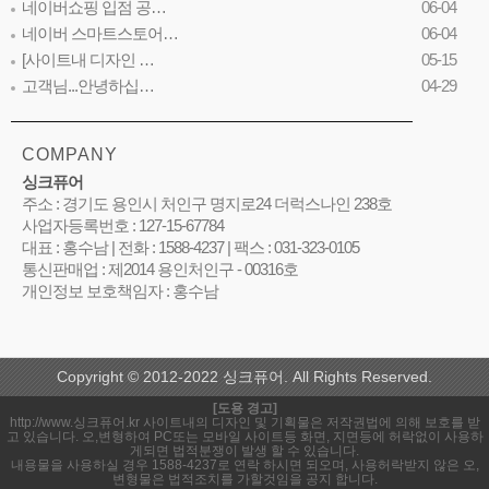
네이버쇼핑 입점 공…
06-04
네이버 스마트스토어…
06-04
[사이트내 디자인 …
05-15
고객님...안녕하십…
04-29
COMPANY
싱크퓨어
주소 : 경기도 용인시 처인구 명지로24 더럭스나인 238호
사업자등록번호 : 127-15-67784
대표 : 홍수남 | 전화 : 1588-4237 | 팩스 : 031-323-0105
통신판매업 : 제2014 용인처인구 - 00316호
개인정보 보호책임자 : 홍수남
Copyright © 2012-2022 싱크퓨어. All Rights Reserved.
[도용 경고]
http://www.싱크퓨어.kr 사이트내의 디자인 및 기획물은 저작권법에 의해 보호를 받
고 있습니다. 오,변형하여 PC또는 모바일 사이트등 화면, 지면등에 허락없이 사용하
게되면 법적분쟁이 발생 할 수 있습니다.
내용물을 사용하실 경우 1588-4237로 연락 하시면 되오며, 사용허락받지 않은 오,
변형물은 법적조치를 가할것임을 공지 합니다.