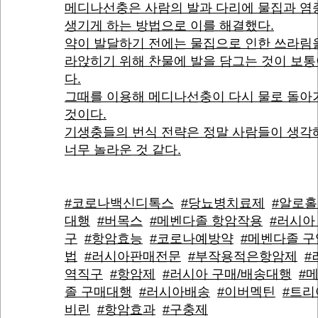
메디나선충은 사람의 발과 다리에 물집과 염
생기게 하는 방법으로 이를 해결했다.
약이 발달하기 전에는 물집으로 인한 쓰라림
라앉히기 위해 찬물에 발을 담그는 것이 보
다.
그때를 이용해 메디나선충이 다시 물로 돌아
것이다.
기생충들의 번식 전략은 정말 사람들이 생각
너무 놀라운 것 같다.
#코로나백신디톡스
#당뇨병치료제
#알로홀
대행
#버목스
#메벤다졸 항암작용
#러시아
구
#항암효능
#코로나예방약
#메벤다졸 
법
#러시아판매전문
#부작용적은항암제
#
역직구
#항암제
#러시아 구매/배송대행
#
졸 구매대행
#러시아배송
#이버멕틴
#트리
비린
#항암효과
#구충제