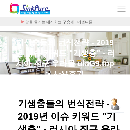
암을 굶기는 대사치료 구충제 - 메벤다졸 - …
폰테크 처벌≫ 클릭 랭킹 Best 5 보기~!
기생충들의 번식전략 - 2019
년 이슈 키워드 "기생충" - 러
시아 직구 우라몰 ulaG9.top
> 사용후기
기생충들의 번식전략 -
2019년 이슈 키워드 "기
생충" - 러시아 직구 우라