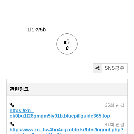
1l1kv5b
0
SNS공유
관련링크
35회 연결
https://xn--
ok0bu1t28gmgm5iy01b.bluepillguide365.top
41회 연결
http://www.xn--hw4bo4cgzohte.kr/bbs/logout.php?