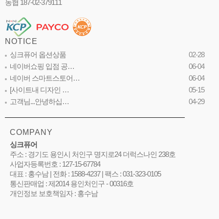
농협 187-02-379111
NOTICE
싱크퓨어 옵션상품
02-28
네이버쇼핑 입점 공…
06-04
네이버 스마트스토어…
06-04
[사이트내 디자인 …
05-15
고객님...안녕하십…
04-29
COMPANY
싱크퓨어
주소 : 경기도 용인시 처인구 명지로24 더럭스나인 238호
사업자등록번호 : 127-15-67784
대표 : 홍수남 | 전화 : 1588-4237 | 팩스 : 031-323-0105
통신판매업 : 제2014 용인처인구 - 00316호
개인정보 보호책임자 : 홍수남