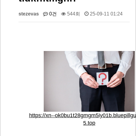
stezevas
0건
544회
25-09-11 01:24
https://xn--ok0bu1t28gmgm5iy01b.bluepillg
5.top