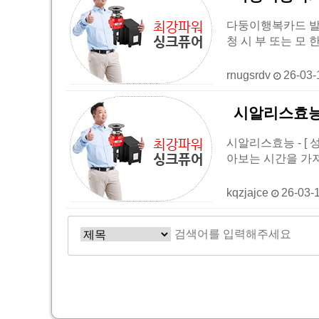
다둥이행복카드 발급
청 시 부 또는 모
rnugsrdv
26-03-
시알리스효능 -
시알리스효능 - [ 
아보는 시간을 가
kqzjajce
26-03-
처음
이전
다음
맨끝