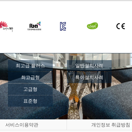
최고급 플러스
일반설치사례
최고급형
특이설치사례
고급형
표준형
서비스이용약관
개인정보 취급방침