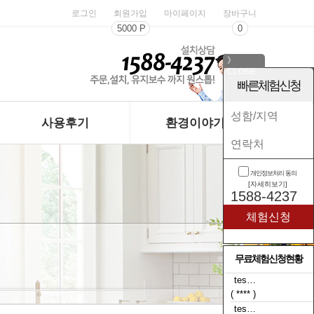
로그인
회원가입
마이페이지
장바구니
5000 P
0
》
CLOSE
《
빠른체험신청
사용후기
환경이야기
개인정보처리 동의
[자세히보기]
1588-4237
무료체험신청현황
tes…
tes…
( **** )
( **** )