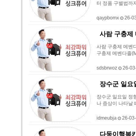
터 정품 구별법까
qaypbomx
26-0
사람 구충제 
사람 구충제 메벤다졸
구충제 메벤다졸(Meb
sdsbrwoz
26-03
장수군 일요
장수군 일요일 정형
나 증상이 나타날 
idmeubja
26-03
다둥이행복카