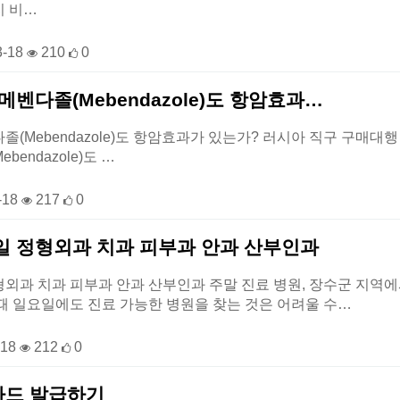
지 비…
3-18
210
0
메벤다졸(Mebendazole)도 항암효과…
(Mebendazole)도 항암효과가 있는가? 러시아 직구 구매대행 우라몰와
endazole)도 …
-18
217
0
일 정형외과 치과 피부과 안과 산부인과
외과 치과 피부과 안과 산부인과 주말 진료 병원, 장수군 지역
때 일요일에도 진료 가능한 병원을 찾는 것은 어려울 수…
-18
212
0
드 발급하기