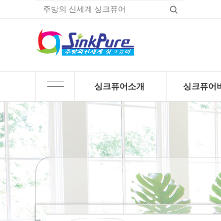
싱크퓨어소개
싱크퓨어
하위분류
하위분류